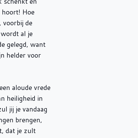
ik schenkt en
j hoort! Hoe
, voorbij de
wordt al je
de gelegd, want
jn helder voor
 een aloude vrede
an heiligheid in
ul jij je vandaag
ingen brengen,
, dat je zult