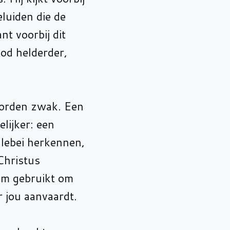
eluiden die de
t voorbij dit
od helderder,
worden zwak. Een
lijker: een
llebei herkennen,
Christus
tem gebruikt om
r jou aanvaardt.