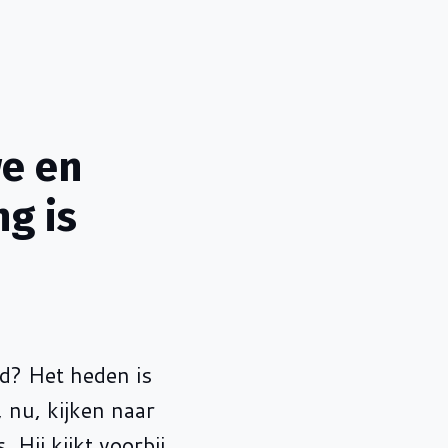
we en
g is
d? Het heden is
, nu, kijken naar
 Hij kijkt voorbij