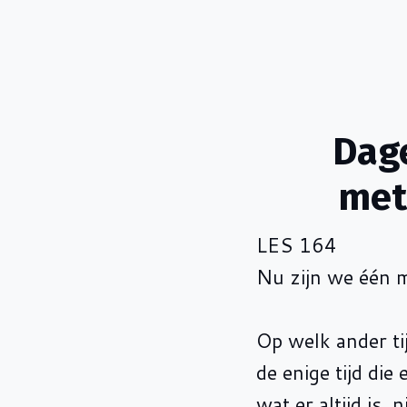
Dage
met
LES 164
Nu zijn we één 
Op welk ander ti
de enige tijd die
wat er altijd is,