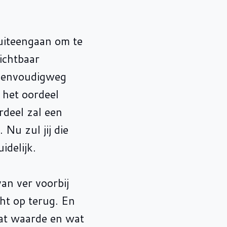
 uiteengaan om te
ichtbaar
 eenvoudigweg
 het oordeel
rdeel zal een
Nu zul jij die
idelijk.
van ver voorbij
cht op terug. En
Wat waarde en wat