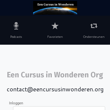
Podcasts
Favorieten
Ondersteunen
Een Cursus in Wonderen Org
contact@eencursusinwonderen.org
Inloggen