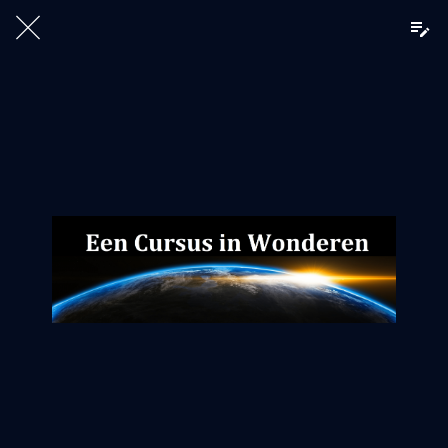
Liefde is de weg die ik met dank bega
00:42:13
De beoefening van het werkboek les 1-3
met Erik
00:46:02
De beoefening van het werkboek les 4-
10 met Erik
00:58:32
De beoefening van het werkboek Les 11-